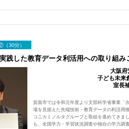
②（30分）
ksで実践した教育データ利活用への取り組
大阪府
子ども未来
室長補
箕面市では令和元年度より文部科学省事業「
場を見据えた先端技術・教育データの利活用
コニカミノルタグループと取組を進めてきま
も、全国学力・学習状況調査や独自の学力調