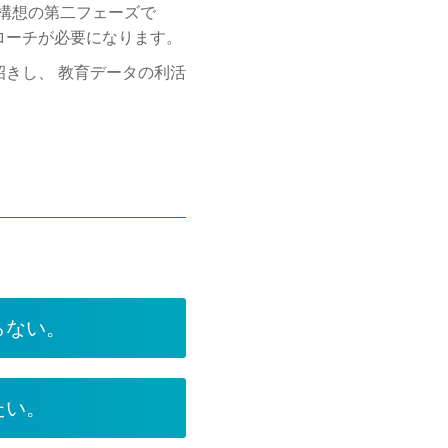
ル構想の第二フェーズで
ローチが必要になります。
きし、 教育データの利活
らない。
たい。