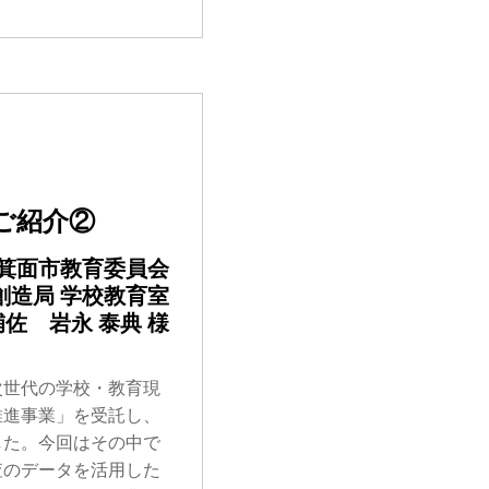
みご紹介②
箕面市教育委員会
創造局 学校教育室
佐 岩永 泰典 様
次世代の学校・教育現
推進事業」を受託し、
した。今回はその中で
査のデータを活用した