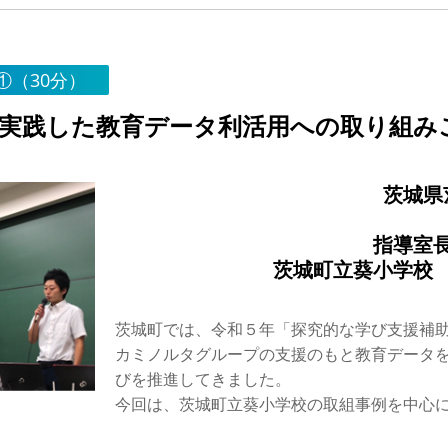
①（30分）
ksで実践した教育データ利活用への取り組
茨城県
指導室長
茨城町立葵小学校 
茨城町では、令和５年「探究的な学び支援補
カミノルタグループの支援のもと教育データ
びを推進してきました。
今回は、茨城町立葵小学校の取組事例を中心