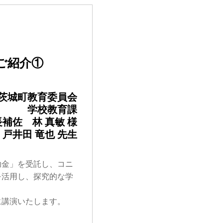
みご紹介①
茨城町教育委員会
学校教育課
補佐 林 真敏 様
戸井田 竜也 先生
助金」を受託し、コニ
を活用し、探究的な学
に講演いたします。